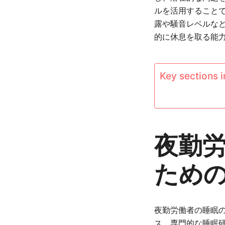
ルを活用すること
露や騒音レベルな
的に休息を取る能
Key sections in
夜勤
ため
夜勤労働者の睡眠
ス、専門的な睡眠