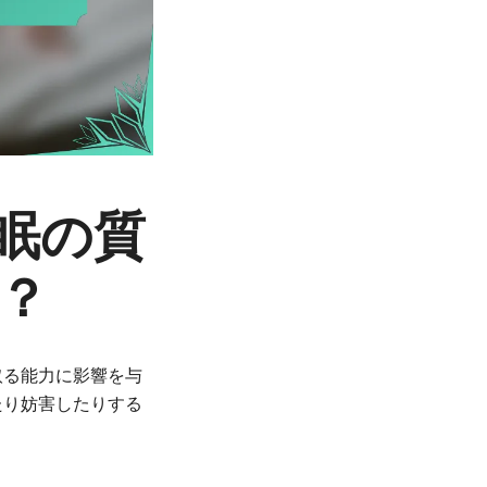
眠の質
？
取る能力に影響を与
たり妨害したりする